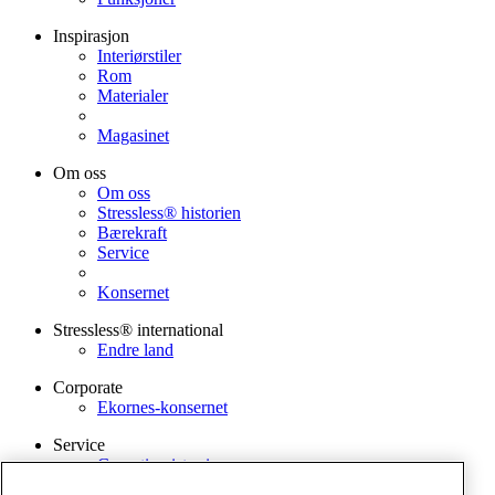
Inspirasjon
Interiørstiler
Rom
Materialer
Magasinet
Om oss
Om oss
Stressless® historien
Bærekraft
Service
Konsernet
Stressless® international
Endre land
Corporate
Ekornes-konsernet
Service
Garantiregistrering
Stell og vedlikehold