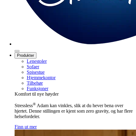
Produkter
Lenestoler
Sofaer
Spisestue
Hjemmekontor
Tilbehør
Funksjoner
Komfort til nye høyder
®
Stressless
Adam kan vinkles, slik at du hever bena over
hjertet. Denne stillingen er kjent som zero gravity, og har flere
helsefordeler.
Finn ut mer