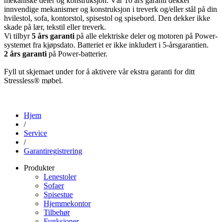
mekaniske deler og konstruksjon. Vår 10 års garanti dekker
innvendige mekanismer og konstruksjon i treverk og/eller stål på din
hvilestol, sofa, kontorstol, spisestol og spisebord. Den dekker ikke
skade på lær, tekstil eller treverk.
Vi tilbyr
5 års garanti
på alle elektriske deler og motoren på Power-
systemet fra kjøpsdato. Batteriet er ikke inkludert i 5-årsgarantien.
2 års garanti
på Power-batterier.
Fyll ut skjemaet under for å aktivere vår ekstra garanti for ditt
Stressless® møbel.
Hjem
/
Service
/
Garantiregistrering
Produkter
Lenestoler
Sofaer
Spisestue
Hjemmekontor
Tilbehør
Funksjoner