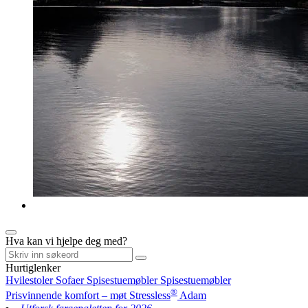
Hva kan vi hjelpe deg med?
Hurtiglenker
Hvilestoler
Sofaer
Spisestuemøbler
Spisestuemøbler
®
Prisvinnende komfort – møt Stressless
Adam