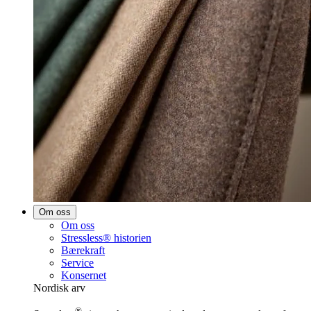
Om oss
Om oss
Stressless® historien
Bærekraft
Service
Konsernet
Nordisk arv
®