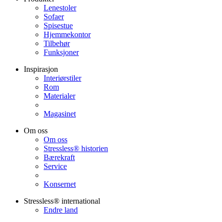
Lenestoler
Sofaer
Spisestue
Hjemmekontor
Tilbehør
Funksjoner
Inspirasjon
Interiørstiler
Rom
Materialer
Magasinet
Om oss
Om oss
Stressless® historien
Bærekraft
Service
Konsernet
Stressless® international
Endre land