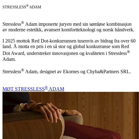
®
STRESSLESS
ADAM
®
Stressless
Adam imponerte juryen med sin sømløse kombinasjon
av moderne estetikk, avansert komfortteknologi og norsk håndverk.
I 2025 mottok Red Dot-konkurransen tusenvis av bidrag fra over 60
land. Å motta en pris i en så stor og global konkurranse som Red
®
Dot Award, understreker innovasjonen og kvaliteten i Stressless
Adam.
®
Stressless
Adam, designet av Ekornes og Chyba&Partners SRL.
®
MØT STRESSLESS
ADAM