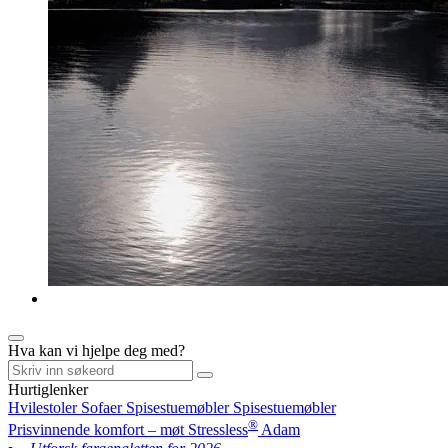
Hva kan vi hjelpe deg med?
Hurtiglenker
Hvilestoler
Sofaer
Spisestuemøbler
Spisestuemøbler
®
Prisvinnende komfort – møt Stressless
Adam