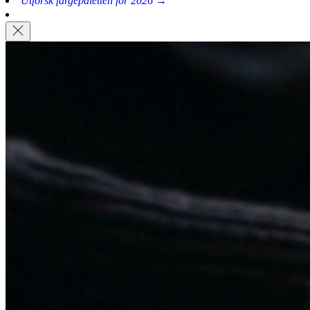
Utforsk fargepaletten for 2026 →