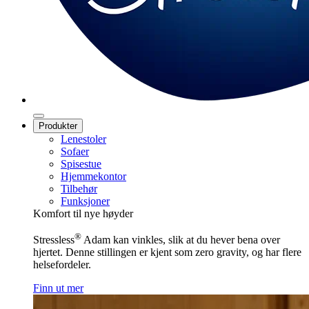
Produkter
Lenestoler
Sofaer
Spisestue
Hjemmekontor
Tilbehør
Funksjoner
Komfort til nye høyder
®
Stressless
Adam kan vinkles, slik at du hever bena over
hjertet. Denne stillingen er kjent som zero gravity, og har flere
helsefordeler.
Finn ut mer