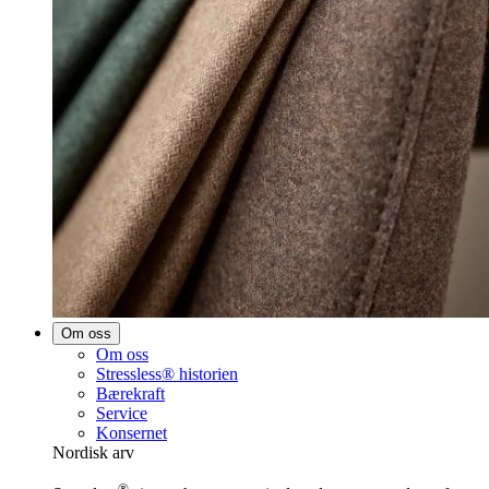
Om oss
Om oss
Stressless® historien
Bærekraft
Service
Konsernet
Nordisk arv
®