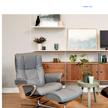
Powered by
Embedgooglemaps ES
&
loadonlineph