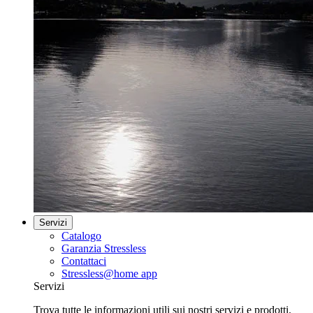
Servizi
Catalogo
Garanzia Stressless
Contattaci
Stressless@home app
Servizi
Trova tutte le informazioni utili sui nostri servizi e prodotti.