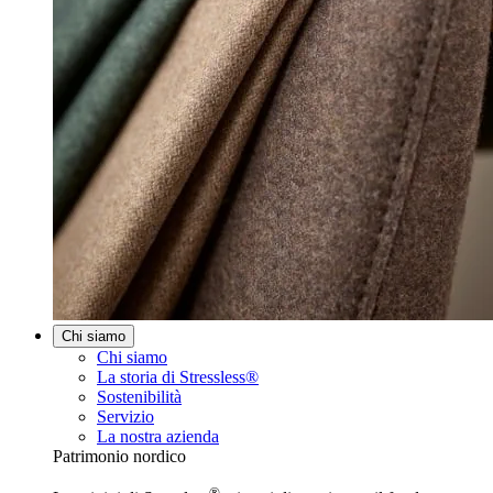
Chi siamo
Chi siamo
La storia di Stressless®
Sostenibilità
Servizio
La nostra azienda
Patrimonio nordico
®