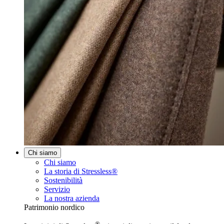
Chi siamo
Chi siamo
La storia di Stressless®
Sostenibilità
Servizio
La nostra azienda
Patrimonio nordico
®