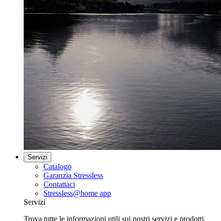
Servizi
Catalogo
Garanzia Stressless
Contattaci
Stressless@home app
Servizi
Trova tutte le informazioni utili sui nostri servizi e prodotti.