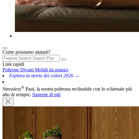
Come possiamo aiutarti?
Link rapidi
Poltrone
Divani
Mobili da pranzo
Esplora la storia dei colori 2026 →
®
Stressless
Paul, la nostra poltrona reclinabile con lo schienale più
alto di sempre.
Saperne di più