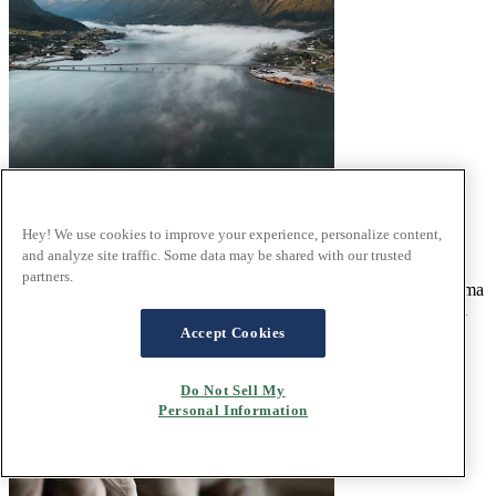
Design norvegese
Hey! We use cookies to improve your experience, personalize content,
and analyze site traffic. Some data may be shared with our trusted
Il design norvegese è definito dallo stesso senso di funzionalità e
partners.
materiali di qualità della più ampia tradizione del design nordico, ma
lungo i fiordi, la nostra sensibilità estetica è fortemente influenzata
dalla magnificenza della natura.
Accept Cookies
Scopri di più
Do Not Sell My
Personal Information