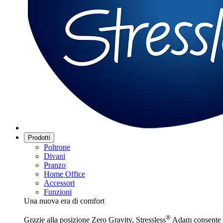
Prodotti
Poltrone
Divani
Pranzo
Home Office
Accessori
Funzioni
Una nuova era di comfort
®
Grazie alla posizione Zero Gravity, Stressless
Adam consente di