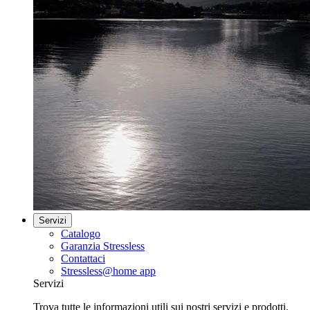
Servizi
Catalogo
Garanzia Stressless
Contattaci
Stressless@home app
Servizi
Trova tutte le informazioni utili sui nostri servizi e prodotti.