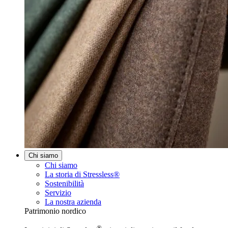
Chi siamo
Chi siamo
La storia di Stressless®
Sostenibilità
Servizio
La nostra azienda
Patrimonio nordico
®