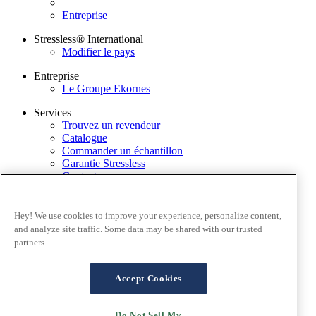
Entreprise
Stressless® International
Modifier le pays
Entreprise
Le Groupe Ekornes
Services
Trouvez un revendeur
Catalogue
Commander un échantillon
Garantie Stressless
Contactez-nous
Application Stressless@home
Newsletter
Hey! We use cookies to improve your experience, personalize content,
Conditions générales
and analyze site traffic. Some data may be shared with our trusted
Politique de confidentialité
partners.
Conditions d'utilisation du site
Garantie
FAQ – Ventes en ligne
Accept Cookies
Conditions générales de ventes
Cookies
Do Not Sell My