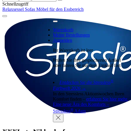
Schnellzugriff
Relaxsessel
Sofas
Möbel für den Essbereich
Warenkorb
Meine Bestellungen
Anmelden
Ihr Warenkorb ist leer
Prüfen Sie Ihre gespeicherten Artikel
oder fahren Sie mit dem Einkauf fort
®
Entdecken Sie die Stressless
Farbwelt 2026 →
In den Stressless Aktionswochen Ihren
Komfort finden –
erfahren Sie hier mehr.
Eine neue Ära des Komforts –
®
Stressless
Adam