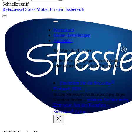
Schnellzugriff
Relaxsessel
Sofas
Möbel für den Essbereich
Warenkorb
Meine Bestellungen
Anmelden
Ihr Warenkorb ist leer
Prüfen Sie Ihre gespeicherten Artikel
oder fahren Sie mit dem Einkauf fort
®
Entdecken Sie die Stressless
Farbwelt 2026 →
In den Stressless Aktionswochen Ihren
Komfort finden –
erfahren Sie hier mehr.
Eine neue Ära des Komforts –
®
Stressless
Adam