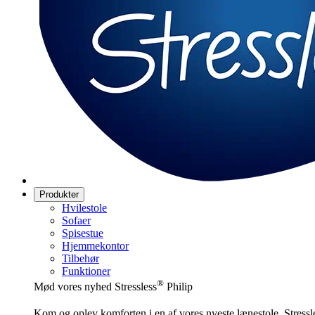
Produkter
Hvilestole
Sofaer
Spisestue
Hjemmekontor
Tilbehør
Funktioner
®
Mød vores nyhed Stressless
Philip
Kom og oplev komforten i en af vores nyeste lænestole, Stressl