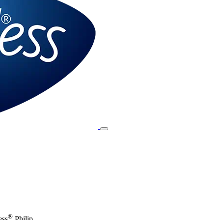
®
ess
Philip