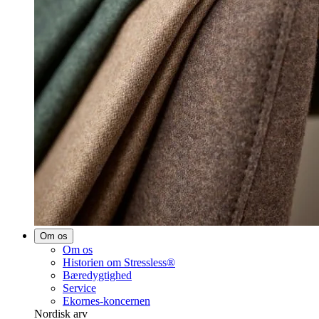
Om os
Om os
Historien om Stressless®
Bæredygtighed
Service
Ekornes-koncernen
Nordisk arv