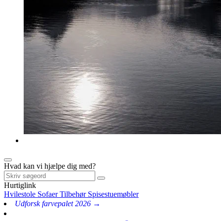
Hvad kan vi hjælpe dig med?
Hurtiglink
Hvilestole
Sofaer
Tilbehør
Spisestuemøbler
Udforsk farvepalet 2026 →