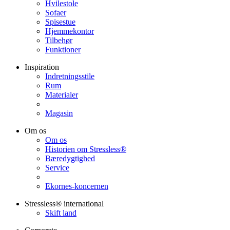
Hvilestole
Sofaer
Spisestue
Hjemmekontor
Tilbehør
Funktioner
Inspiration
Indretningsstile
Rum
Materialer
Magasin
Om os
Om os
Historien om Stressless®
Bæredygtighed
Service
Ekornes-koncernen
Stressless® international
Skift land