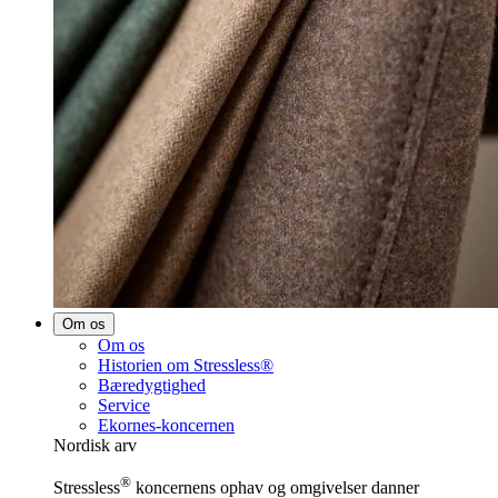
Om os
Om os
Historien om Stressless®
Bæredygtighed
Service
Ekornes-koncernen
Nordisk arv
®
Stressless
koncernens ophav og omgivelser danner