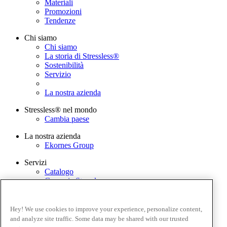
Materiali
Promozioni
Tendenze
Chi siamo
Chi siamo
La storia di Stressless®
Sostenibilità
Servizio
La nostra azienda
Stressless® nel mondo
Cambia paese
La nostra azienda
Ekornes Group
Servizi
Catalogo
Garanzia Stressless
Contattaci
Stressless@home app
Hey! We use cookies to improve your experience, personalize content,
Termini e condizioni
and analyze site traffic. Some data may be shared with our trusted
Informativa sulla privacy