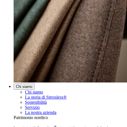
Chi siamo
Chi siamo
La storia di Stressless®
Sostenibilità
Servizio
La nostra azienda
Patrimonio nordico
®