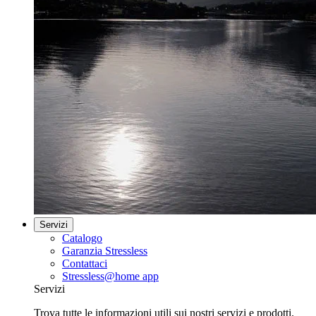
Servizi
Catalogo
Garanzia Stressless
Contattaci
Stressless@home app
Servizi
Trova tutte le informazioni utili sui nostri servizi e prodotti.