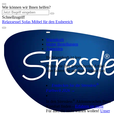
Wie können wir Ihnen helfen?
Schnellzugriff
Relaxsessel
Sofas
Möbel für den Essbereich
Warenkorb
Meine Bestellungen
Anmelden
Ihr Warenkorb ist leer
Prüfen Sie Ihre gespeicherten Artikel
oder fahren Sie mit dem Einkauf fort
®
Entdecken Sie die Stressless
Farbwelt 2026 →
®
In den Stressless
Aktionswochen Ihren
Komfort finden –
Erfahren sie mehr
Für alle, die nicht warten wollen!
Unser