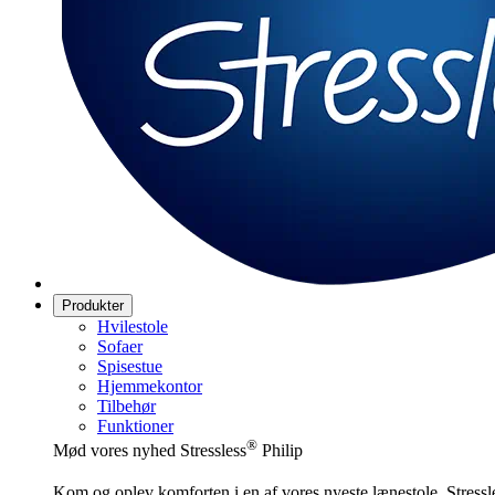
Produkter
Hvilestole
Sofaer
Spisestue
Hjemmekontor
Tilbehør
Funktioner
®
Mød vores nyhed Stressless
Philip
Kom og oplev komforten i en af vores nyeste lænestole, Stressl