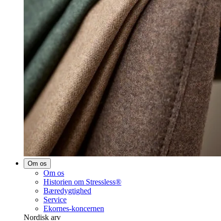
Om os
Om os
Historien om Stressless®
Bæredygtighed
Service
Ekornes-koncernen
Nordisk arv