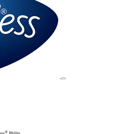
®
ess
Philip