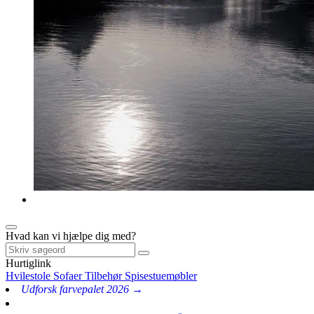
Hvad kan vi hjælpe dig med?
Hurtiglink
Hvilestole
Sofaer
Tilbehør
Spisestuemøbler
Udforsk farvepalet 2026 →