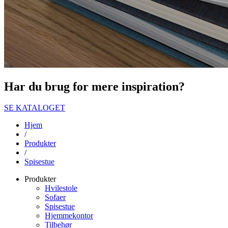
Har du brug for mere inspiration?
SE KATALOGET
Hjem
/
Produkter
/
Spisestue
Produkter
Hvilestole
Sofaer
Spisestue
Hjemmekontor
Tilbehør