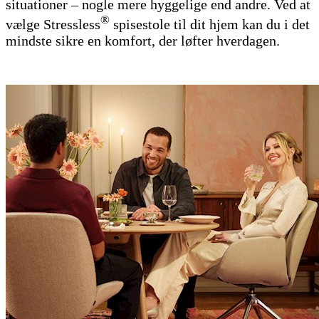
situationer – nogle mere hyggelige end andre. Ved at
®
vælge Stressless
spisestole til dit hjem kan du i det
mindste sikre en komfort, der løfter hverdagen.