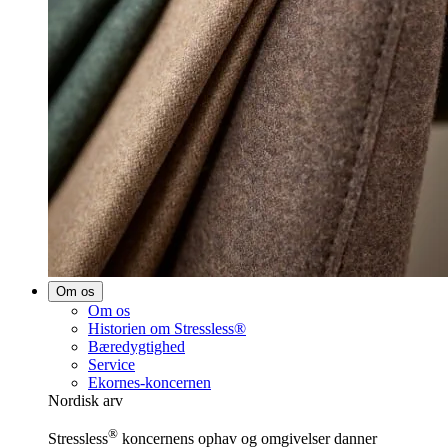
Om os
Om os
Historien om Stressless®
Bæredygtighed
Service
Ekornes-koncernen
Nordisk arv
®
Stressless
koncernens ophav og omgivelser danner