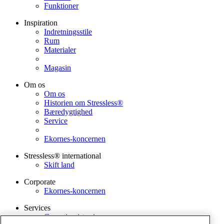
Funktioner
Inspiration
Indretningsstile
Rum
Materialer
Magasin
Om os
Om os
Historien om Stressless®
Bæredygtighed
Service
Ekornes-koncernen
Stressless® international
Skift land
Corporate
Ekornes-koncernen
Services
Garantiregistrering