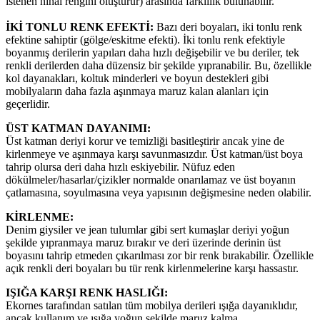
istenen nihai rengini oluşturur) arasında farklılık bulunabilir.
İKİ TONLU RENK EFEKTİ:
Bazı deri boyaları, iki tonlu renk
efektine sahiptir (gölge/eskitme efekti). İki tonlu renk efektiyle
boyanmış derilerin yapıları daha hızlı değişebilir ve bu deriler, tek
renkli derilerden daha düzensiz bir şekilde yıpranabilir. Bu, özellikle
kol dayanakları, koltuk minderleri ve boyun destekleri gibi
mobilyaların daha fazla aşınmaya maruz kalan alanları için
geçerlidir.
ÜST KATMAN DAYANIMI:
Üst katman deriyi korur ve temizliği basitleştirir ancak yine de
kirlenmeye ve aşınmaya karşı savunmasızdır. Üst katman/üst boya
tahrip olursa deri daha hızlı eskiyebilir. Nüfuz eden
dökülmeler/hasarlar/çizikler normalde onarılamaz ve üst boyanın
çatlamasına, soyulmasına veya yapısının değişmesine neden olabilir.
KİRLENME:
Denim giysiler ve jean tulumlar gibi sert kumaşlar deriyi yoğun
şekilde yıpranmaya maruz bırakır ve deri üzerinde derinin üst
boyasını tahrip etmeden çıkarılması zor bir renk bırakabilir. Özellikle
açık renkli deri boyaları bu tür renk kirlenmelerine karşı hassastır.
IŞIĞA KARŞI RENK HASLIĞI:
Ekornes tarafından satılan tüm mobilya derileri ışığa dayanıklıdır,
ancak kullanım ve ışığa yoğun şekilde maruz kalma