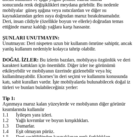
sonucunda renk değişiklikleri meydana gelebilir. Bu nedenle
mobilyalar güneş ışığına veya ısıtıcılardan ve diğer ısı
kaynaklarından gelen ısıya doğrudan maruz bırakılmamalıdır.
Deri, insan cildiyle (özellikle boyun ve ellerle) doğrudan temas
ettiğinde maruz kaldığı yağlara karşı hassastır.
ŞUNLARI UNUTMAYIN:
Unutmayın: Deri nispeten uzun bir kullanım ömrüne sahiptir, ancak
yanlış kullanım nedeniyle kolayca tahrip olabilir.
DOĞAL İZLER:
Bu izlerin bazıları, mobilyaya özgünlük ve deri
karakteri kattıkları için önemlidir. Diğer izler ise görünümü
etkileyebilir ve mobilyanın üzerinde gizlenebilir veya hiç
kullanılmayabilir. Ekornes’in deri seçimi ve kullanımı konusunda
katı, sabit kuralları vardır. İşte mobilyalarda bulunabilecek doğal iz
türleri ve bunları bulabileceğiniz yerler:
Tip 1:
Aşınmaya maruz kalan yüzeylerde ve mobilyanın diğer görünür
kısımlarında kullanılır
1.1 İyileşen yara izleri.
1.2 Yağlı kıvrımlar ve boyun kırışıklıkları.
1.3 Damarlar.
1.4 Eşit olmayan pürüz.
1.5 Deri çeşitliliğinden kaynaklanan renk farklılıkları.