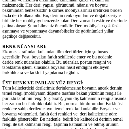
malzemedir. Her deri; yapısı, görünümü, nüansı ve boyutu
bakımından benzersizdir. Ekornes mobilyalarınızı üretirken birden
fazla deri kullanabilir. Bu, derinin renk oyunları ve doğal izleriyle
birlikte her mobilyayı benzersiz kılar. Deri zamanla eskir ve üzerinde
patina oluşur. Şunu bilmeniz önemlidir: Deri mobilyalar çok fazla
aşınmaya ve yıpranmaya dayanabilseler de görünümleri yıllar
geçtikçe değişecektir.
RENK NÜANSLARI:
Ekornes tarafından kullanılan tüm deri türleri için şu husus
geçerlidir: Post, boyaları farklı şekillerde emer ve bu nedenle
deride renk nüansları olabilir. Bu nüanslar, postun rengini ve
tabaklama işlemi sırasında boyaları nasıl emdiğini etkileyen
farklılıklara ve farklı lif yapılarına bağlıdır.
ÜST RENK VE PARLAK YÜZ RENGİ:
Tüm kalitelerdeki derilerimiz derinlemesine boyanır, ancak derinin
temel rengi (mobilyanın döşeme tarafına bakan yüzünün rengi) ile
pürüzlü tarafının rengi (dış tarafı), yani dış katmanının rengi arasında
her zaman bir farklılık olabilir. Bu, normal bir durumdur. Farklı üst
renklere sahip derilerde aynı temel renk kullanılabilir. Boyalar ve
boyama yöntemleri, farklı deri renkleri ve deri kalitelerine göre
farklılık gösterebilir. Bu nedenle, belirli bir kalitedeki derinin temel
rengi ile üst katmanın rengi (aşınma katmanını ve bitmiş ürünün