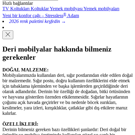
Hızlı bağlantılar
TV Koltukları
Koltuklar
Yemek mobilyası
Yemek mobilyaları
®
Yeni bir konfor çağı – Stressless
Adam
2026 renk paletini keşfedin →
Deri mobilyalar hakkında bilmeniz
gerekenler
DOĞAL MALZEME:
Mobilyalarımızda kullanılan deri, sığır postlarından elde edilen doğal
bir malzemedir. Sığır postu, doğru kullanım özelliklerini elde etmek
için tabaklama işleminden ve başka işlemlerden geçirildiğinde deri
olarak adlandırılır. Derinin bir özelliği de doğadan, bitki örtüsünden
ve hayvana gösterilen özenden etkilenmesidir. Sığırlar hayatlarının
çoğunu açık havada geçirirler ve bu nedenle böcek ısırıkları,
kesilmeler, yara izleri, kırışıklıklar, çatlaklar gibi dış etkilere maruz
kalırlar.
ÖZELLİKLERİ:
Derinin bilmeniz gereken bazı özellikleri şunlardır: Deri doğal bir
üründür ve mobilya üretiminde kullanılan güzel ve canlı bir