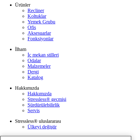
Ürünler
Recliner
Koltuklar
Yemek Grubu
Ofis
Aksesuarlar
Fonksiyonlar
İlham
İç mekan stilleri
Odalar
Malzemeler
Dergi
Katalog
Hakkımızda
Hakkımızda
Stressless® geçmişi
Sürdürülebilirlik
Servis
Stressless® uluslararası
Ülkeyi değiştir
Kurumsal