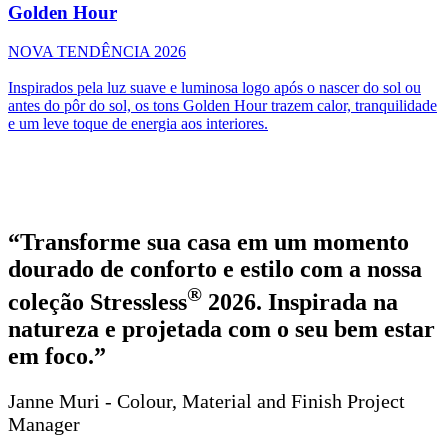
Golden Hour
NOVA TENDÊNCIA 2026
Inspirados pela luz suave e luminosa logo após o nascer do sol ou
antes do pôr do sol, os tons Golden Hour trazem calor, tranquilidade
e um leve toque de energia aos interiores.
“Transforme sua casa em um momento
dourado de conforto e estilo com a nossa
®
coleção Stressless
2026. Inspirada na
natureza e projetada com o seu bem estar
em foco.”
Janne Muri - Colour, Material and Finish Project
Manager