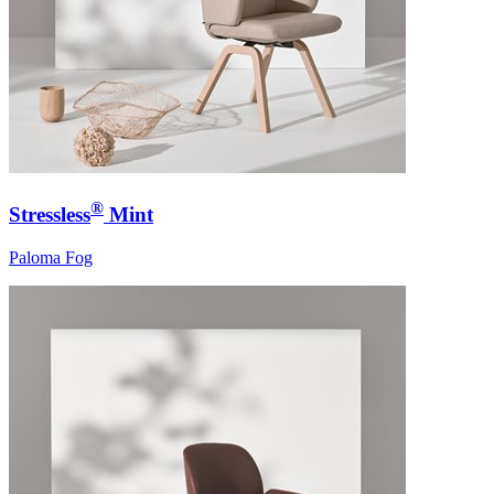
®
Stressless
Mint
Paloma Fog