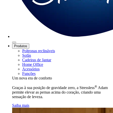
Produtos
Poltronas reclináveis
Sofás
Cadeiras de Jantar
Home Office
Acessórios
Funções
Um nova era de conforto
®
Graças à sua posição de gravidade zero, a Stressless
Adam
permite elevar as pernas acima do coração, criando uma
sensação de leveza.
Saiba mais