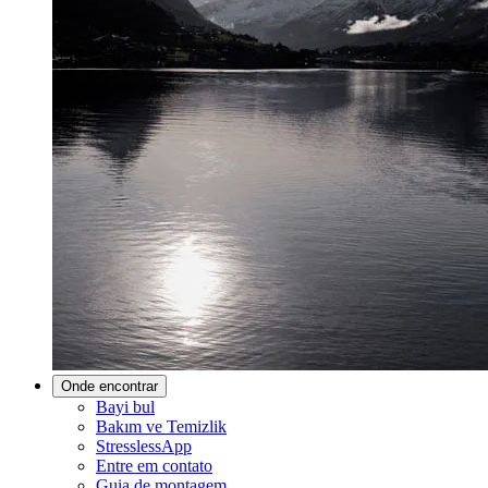
Onde encontrar
Bayi bul
Bakım ve Temizlik
StresslessApp
Entre em contato
Guia de montagem