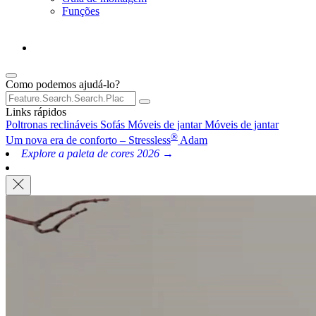
Funções
Como podemos ajudá-lo?
Links rápidos
Poltronas reclináveis
Sofás
Móveis de jantar
Móveis de jantar
®
Um nova era de conforto – Stressless
Adam
Explore a paleta de cores 2026 →