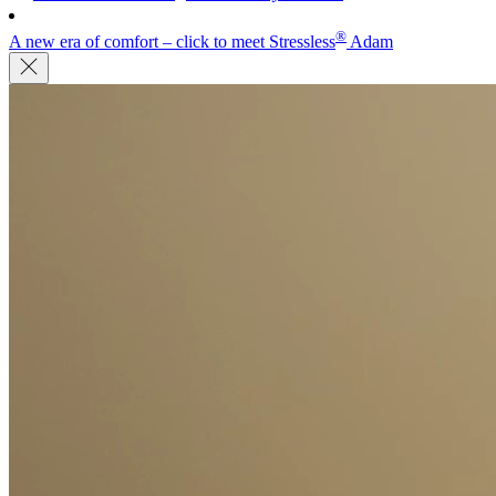
®
A new era of comfort – click to meet Stressless
Adam