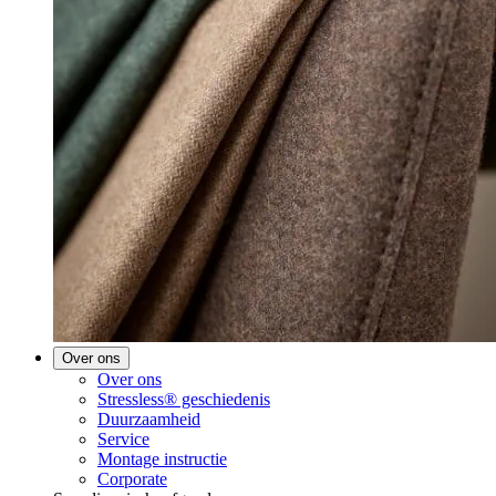
Over ons
Over ons
Stressless® geschiedenis
Duurzaamheid
Service
Montage instructie
Corporate