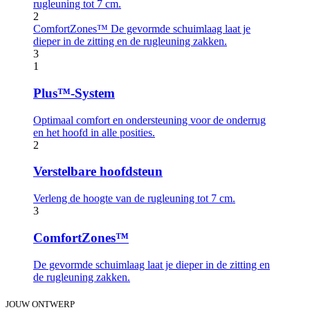
rugleuning tot 7 cm.
2
ComfortZones™
De gevormde schuimlaag laat je
dieper in de zitting en de rugleuning zakken.
3
1
Plus™-System
Optimaal comfort en ondersteuning voor de onderrug
en het hoofd in alle posities.
2
Verstelbare hoofdsteun
Verleng de hoogte van de rugleuning tot 7 cm.
3
ComfortZones™
De gevormde schuimlaag laat je dieper in de zitting en
de rugleuning zakken.
JOUW ONTWERP