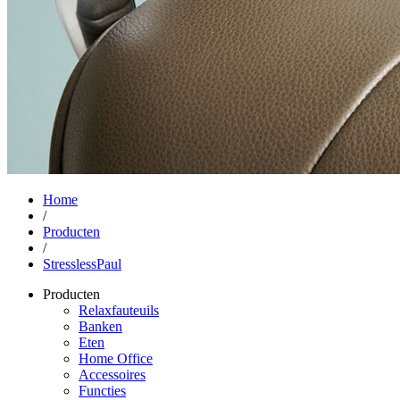
Home
/
Producten
/
StresslessPaul
Producten
Relaxfauteuils
Banken
Eten
Home Office
Accessoires
Functies