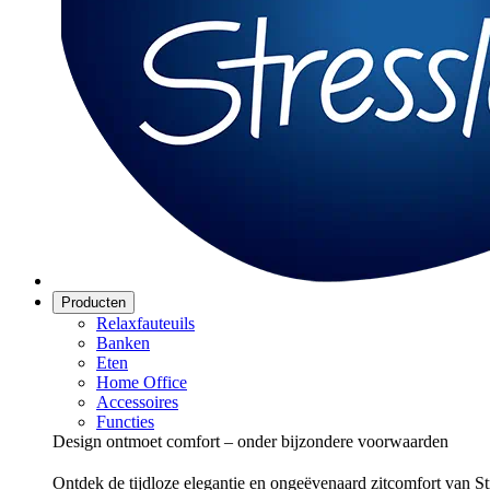
Producten
Relaxfauteuils
Banken
Eten
Home Office
Accessoires
Functies
Design ontmoet comfort – onder bijzondere voorwaarden
Ontdek de tijdloze elegantie en ongeëvenaard zitcomfort van St