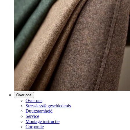
Over ons
Over ons
Stressless® geschiedenis
Duurzaamheid
Service
Montage instructie
Corporate