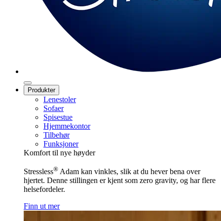
Produkter
Lenestoler
Sofaer
Spisestue
Hjemmekontor
Tilbehør
Funksjoner
Komfort til nye høyder
®
Stressless
Adam kan vinkles, slik at du hever bena over
hjertet. Denne stillingen er kjent som zero gravity, og har flere
helsefordeler.
Finn ut mer