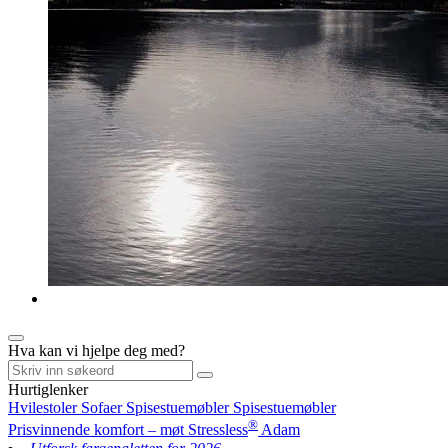
Hva kan vi hjelpe deg med?
Hurtiglenker
Hvilestoler
Sofaer
Spisestuemøbler
Spisestuemøbler
®
Prisvinnende komfort – møt Stressless
Adam