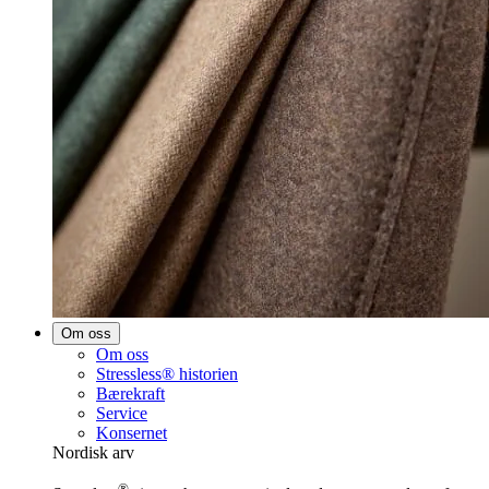
Om oss
Om oss
Stressless® historien
Bærekraft
Service
Konsernet
Nordisk arv
®