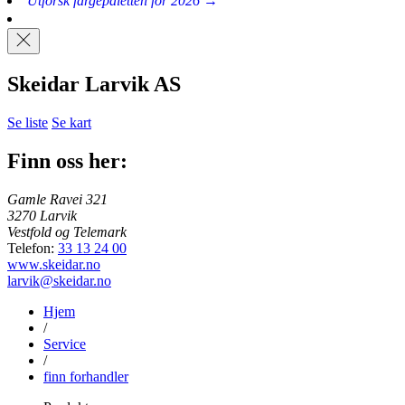
Utforsk fargepaletten for 2026 →
Skeidar Larvik AS
Se liste
Se kart
Finn oss her:
Gamle Ravei 321
3270 Larvik
Vestfold og Telemark
Telefon:
33 13 24 00
www.skeidar.no
larvik@skeidar.no
Hjem
/
Service
/
finn forhandler