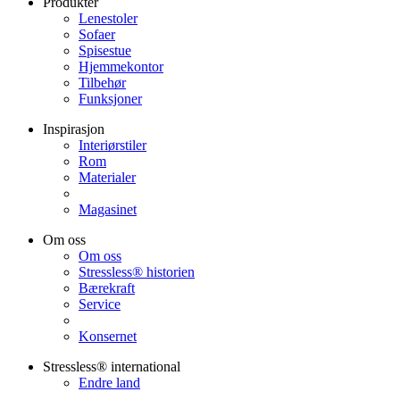
Produkter
Lenestoler
Sofaer
Spisestue
Hjemmekontor
Tilbehør
Funksjoner
Inspirasjon
Interiørstiler
Rom
Materialer
Magasinet
Om oss
Om oss
Stressless® historien
Bærekraft
Service
Konsernet
Stressless® international
Endre land