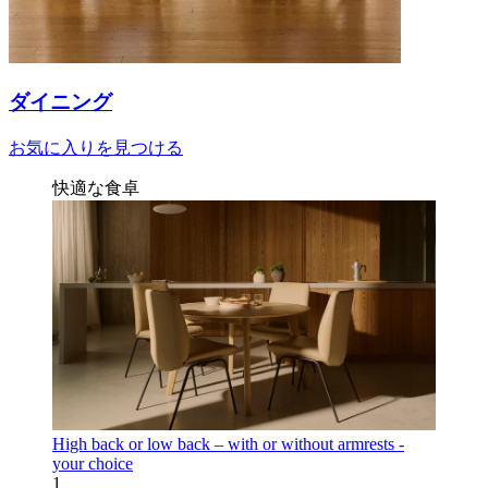
ダイニング
お気に入りを見つける
快適な食卓
High back or low back – with or without armrests -
your choice
1