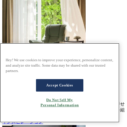
Hey! We use cookies to improve your experience, personalize content,
and analyze site traffic. Some data may be shared with our trusted
partners.
Accept Cookies
クラシック モダン
Do Not Sell My
クラシックなスタイルを大切にしながら現代的な視点を併せ
Personal Information
持つスタイル。伝統的なフレームにモダンなアクセントを組
み合わせることで、オールド＆ニューの心地よさを。
インスピレーション