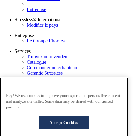
Entreprise
Stressless® International
Modifier le pays
Entreprise
Le Groupe Ekornes
Services
Trouvez un revendeur
Catalogue
Commander un échantillon
Garantie Stressless
Contactez-nous
Application Stressless@home
Newsletter
Hey! We use cookies to improve your experience, personalize content,
Conditions générales
and analyze site traffic. Some data may be shared with our trusted
Politique de confidentialité
partners.
Conditions d'utilisation du site
Garantie
FAQ – Ventes en ligne
Accept Cookies
Conditions générales de ventes
Cookies