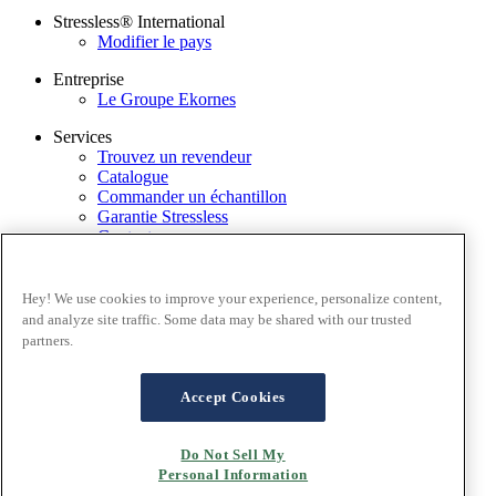
Stressless® International
Modifier le pays
Entreprise
Le Groupe Ekornes
Services
Trouvez un revendeur
Catalogue
Commander un échantillon
Garantie Stressless
Contactez-nous
Application Stressless@home
Newsletter
Hey! We use cookies to improve your experience, personalize content,
Conditions générales
and analyze site traffic. Some data may be shared with our trusted
Politique de confidentialité
partners.
Conditions d'utilisation du site
Garantie
FAQ – Ventes en ligne
Accept Cookies
Conditions générales de ventes
Cookies
Do Not Sell My
Personal Information