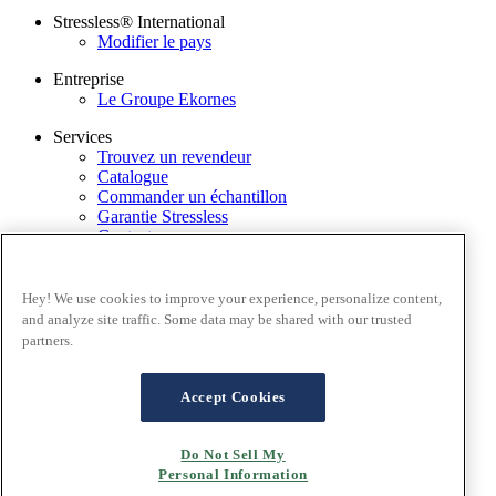
Stressless® International
Modifier le pays
Entreprise
Le Groupe Ekornes
Services
Trouvez un revendeur
Catalogue
Commander un échantillon
Garantie Stressless
Contactez-nous
Application Stressless@home
Newsletter
Hey! We use cookies to improve your experience, personalize content,
Conditions générales
and analyze site traffic. Some data may be shared with our trusted
Politique de confidentialité
partners.
Conditions d'utilisation du site
Garantie
FAQ – Ventes en ligne
Accept Cookies
Conditions générales de ventes
Cookies
Do Not Sell My
Personal Information