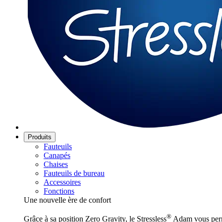
Produits
Fauteuils
Canapés
Chaises
Fauteuils de bureau
Accessoires
Fonctions
Une nouvelle ère de confort
®
Grâce à sa position Zero Gravity, le Stressless
Adam vous perme