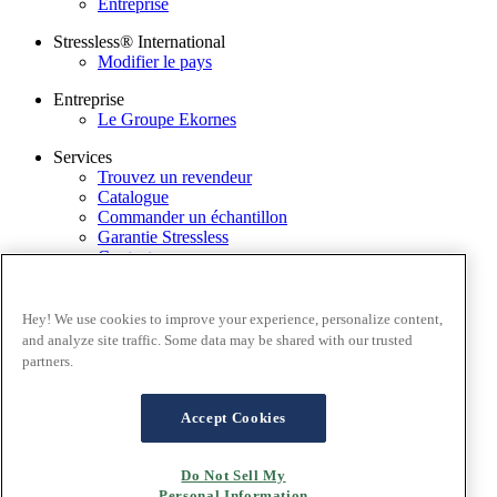
Entreprise
Stressless® International
Modifier le pays
Entreprise
Le Groupe Ekornes
Services
Trouvez un revendeur
Catalogue
Commander un échantillon
Garantie Stressless
Contactez-nous
Application Stressless@home
Newsletter
Hey! We use cookies to improve your experience, personalize content,
Conditions générales
and analyze site traffic. Some data may be shared with our trusted
Politique de confidentialité
partners.
Conditions d'utilisation du site
Garantie
FAQ – Ventes en ligne
Accept Cookies
Conditions générales de ventes
Cookies
Do Not Sell My
Personal Information