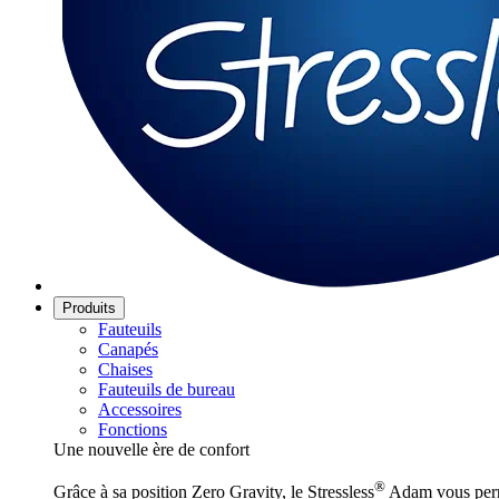
Produits
Fauteuils
Canapés
Chaises
Fauteuils de bureau
Accessoires
Fonctions
Une nouvelle ère de confort
®
Grâce à sa position Zero Gravity, le Stressless
Adam vous perme