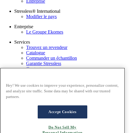
Entreprise
Stressless® International
Modifier le pays
Entreprise
Le Groupe Ekornes
Services
Trouvez un revendeur
Catalogue
Commander un échantillon
Garantie Stressless
Contactez-nous
Application Stressless@home
Newsletter
Hey! We use cookies to improve your experience, personalize content,
Conditions générales
and analyze site traffic. Some data may be shared with our trusted
Politique de confidentialité
partners.
Conditions d'utilisation du site
Garantie
FAQ – Ventes en ligne
Accept Cookies
Conditions générales de ventes
Cookies
Do Not Sell My
Personal Information