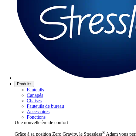
Produits
Fauteuils
Canapés
Chaises
Fauteuils de bureau
Accessoires
Fonctions
Une nouvelle ère de confort
®
Grâce à sa position Zero Gravity, le Stressless
Adam vous perme