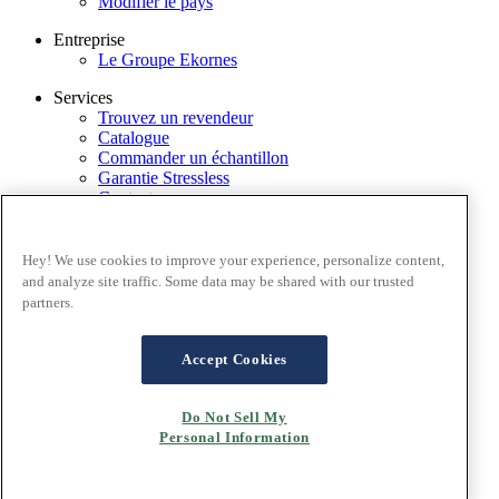
Modifier le pays
Entreprise
Le Groupe Ekornes
Services
Trouvez un revendeur
Catalogue
Commander un échantillon
Garantie Stressless
Contactez-nous
Application Stressless@home
Newsletter
Hey! We use cookies to improve your experience, personalize content,
Conditions générales
and analyze site traffic. Some data may be shared with our trusted
Politique de confidentialité
partners.
Conditions d'utilisation du site
Garantie
FAQ – Ventes en ligne
Accept Cookies
Conditions générales de ventes
Cookies
Do Not Sell My
Personal Information