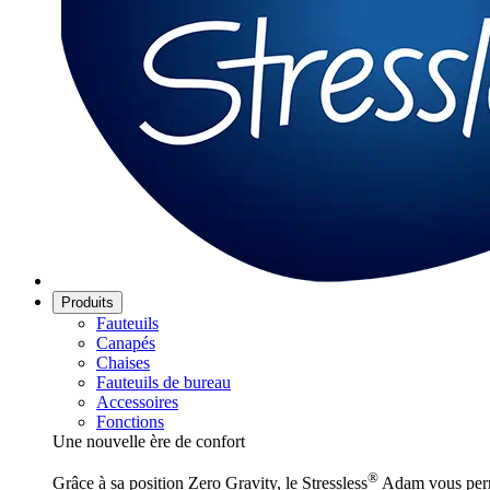
Produits
Fauteuils
Canapés
Chaises
Fauteuils de bureau
Accessoires
Fonctions
Une nouvelle ère de confort
®
Grâce à sa position Zero Gravity, le Stressless
Adam vous perme