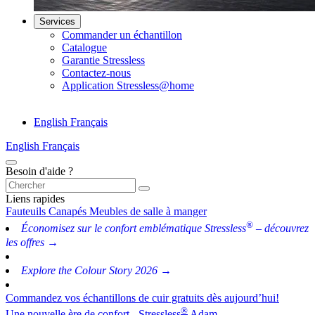
Services
Commander un échantillon
Catalogue
Garantie Stressless
Contactez-nous
Application Stressless@home
English
Français
English
Français
Besoin d'aide ?
Liens rapides
Fauteuils
Canapés
Meubles de salle à manger
®
Économisez sur le confort emblématique Stressless
– découvrez
les offres →
Explore the Colour Story 2026 →
Commandez vos échantillons de cuir gratuits dès aujourd’hui!
®
Une nouvelle ère de confort - Stressless
Adam