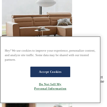
Hey! We use cookies to improve your experience, personalize content,
and analyze site traffic. Some data may be shared with our trusted
partners.
Style scandinave
Accept Cookies
En Scandinavie, la nature et les éléments ont toujours été des
sources d’inspiration pour l’architecture, la décoration d’intérieur et
la communauté. Derrière les designs simples se cachent souvent une
Do Not Sell My
multitude de détails.
Personal Information
Trouvez l'inspiration