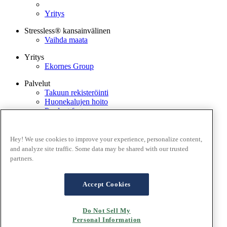
Yritys
Stressless® kansainvälinen
Vaihda maata
Yritys
Ekornes Group
Palvelut
Takuun rekisteröinti
Huonekalujen hoito
Product features
Stressless @home -applikaatioll
Kokoamisopas
Etsi jälleenmyyjä
Hey! We use cookies to improve your experience, personalize content,
Ota yhteyttä
and analyze site traffic. Some data may be shared with our trusted
partners.
Käyttöehdot
Tietosuojakäytäntö
Cookies
Accept Cookies
Takuu
Sivuston käyttöehdot
Do Not Sell My
Personal Information