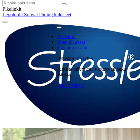
Pikalinkit
Lepotuolit
Sohvat
Dining kalusteet
Ostoskori
Omat tilaukset
Kirjaudu sisään
Ostoskori on tyhjä
Tarkista tallennetut tuotteet tai jatka
ostoksia
Jatka ostoksia