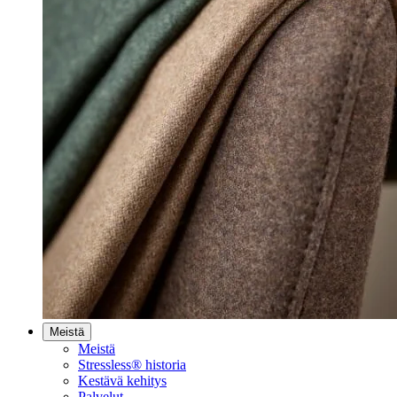
Meistä
Meistä
Stressless® historia
Kestävä kehitys
Palvelut