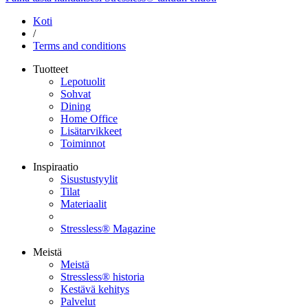
Koti
/
Terms and conditions
Tuotteet
Lepotuolit
Sohvat
Dining
Home Office
Lisätarvikkeet
Toiminnot
Inspiraatio
Sisustustyylit
Tilat
Materiaalit
Stressless® Magazine
Meistä
Meistä
Stressless® historia
Kestävä kehitys
Palvelut