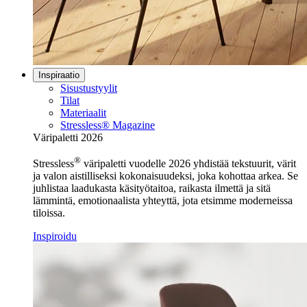
Inspiraatio
Sisustustyylit
Tilat
Materiaalit
Stressless® Magazine
Väripaletti 2026
®
Stressless
väripaletti vuodelle 2026 yhdistää tekstuurit, värit
ja valon aistilliseksi kokonaisuudeksi, joka kohottaa arkea. Se
juhlistaa laadukasta käsityötaitoa, raikasta ilmettä ja sitä
lämmintä, emotionaalista yhteyttä, jota etsimme moderneissa
tiloissa.
Inspiroidu