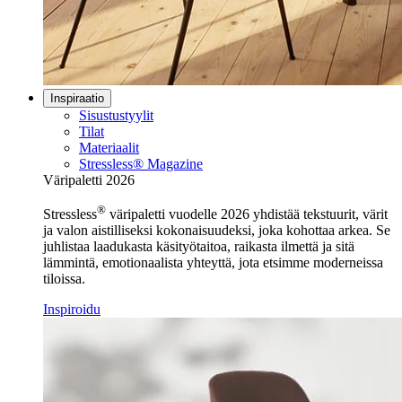
Inspiraatio
Sisustustyylit
Tilat
Materiaalit
Stressless® Magazine
Väripaletti 2026
®
Stressless
väripaletti vuodelle 2026 yhdistää tekstuurit, värit
ja valon aistilliseksi kokonaisuudeksi, joka kohottaa arkea. Se
juhlistaa laadukasta käsityötaitoa, raikasta ilmettä ja sitä
lämmintä, emotionaalista yhteyttä, jota etsimme moderneissa
tiloissa.
Inspiroidu