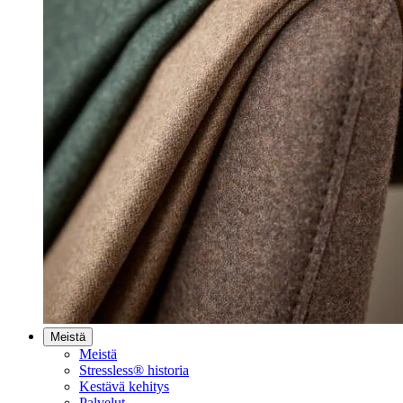
Meistä
Meistä
Stressless® historia
Kestävä kehitys
Palvelut