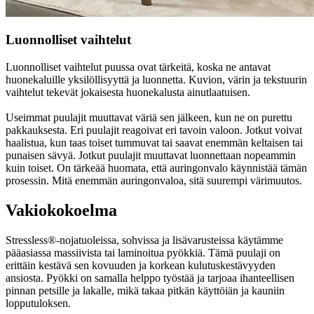
Luonnolliset vaihtelut
Luonnolliset vaihtelut puussa ovat tärkeitä, koska ne antavat
huonekaluille yksilöllisyyttä ja luonnetta. Kuvion, värin ja tekstuurin
vaihtelut tekevät jokaisesta huonekalusta ainutlaatuisen.
Useimmat puulajit muuttavat väriä sen jälkeen, kun ne on purettu
pakkauksesta. Eri puulajit reagoivat eri tavoin valoon. Jotkut voivat
haalistua, kun taas toiset tummuvat tai saavat enemmän keltaisen tai
punaisen sävyä. Jotkut puulajit muuttavat luonnettaan nopeammin
kuin toiset. On tärkeää huomata, että auringonvalo käynnistää tämän
prosessin. Mitä enemmän auringonvaloa, sitä suurempi värimuutos.
Vakiokokoelma
Stressless®-nojatuoleissa, sohvissa ja lisävarusteissa käytämme
pääasiassa massiivista tai laminoitua pyökkiä. Tämä puulaji on
erittäin kestävä sen kovuuden ja korkean kulutuskestävyyden
ansiosta. Pyökki on samalla helppo työstää ja tarjoaa ihanteellisen
pinnan petsille ja lakalle, mikä takaa pitkän käyttöiän ja kauniin
lopputuloksen.