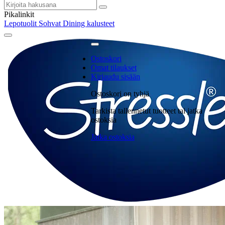
Pikalinkit
Lepotuolit
Sohvat
Dining kalusteet
Ostoskori
Omat tilaukset
Kirjaudu sisään
Ostoskori on tyhjä
Tarkista tallennetut tuotteet tai jatka
ostoksia
Jatka ostoksia