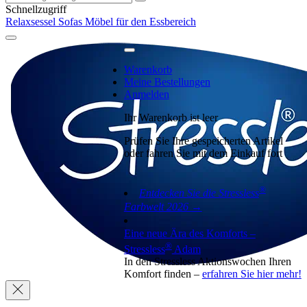
Schnellzugriff
Relaxsessel
Sofas
Möbel für den Essbereich
Warenkorb
Meine Bestellungen
Anmelden
Ihr Warenkorb ist leer
Prüfen Sie Ihre gespeicherten Artikel
oder fahren Sie mit dem Einkauf fort
®
Entdecken Sie die Stressless
Farbwelt 2026 →
Eine neue Ära des Komforts –
®
Stressless
Adam
In den Stressless Aktionswochen Ihren
Komfort finden –
erfahren Sie hier mehr!