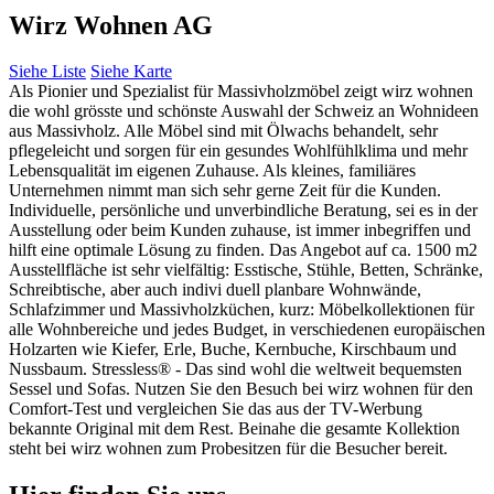
Wirz Wohnen AG
Siehe Liste
Siehe Karte
Als Pionier und Spezialist für Massivholzmöbel zeigt wirz wohnen
die wohl grösste und schönste Auswahl der Schweiz an Wohnideen
aus Massivholz. Alle Möbel sind mit Ölwachs behandelt, sehr
pflegeleicht und sorgen für ein gesundes Wohlfühlklima und mehr
Lebensqualität im eigenen Zuhause. Als kleines, familiäres
Unternehmen nimmt man sich sehr gerne Zeit für die Kunden.
Individuelle, persönliche und unverbindliche Beratung, sei es in der
Ausstellung oder beim Kunden zuhause, ist immer inbegriffen und
hilft eine optimale Lösung zu finden. Das Angebot auf ca. 1500 m2
Ausstellfläche ist sehr vielfältig: Esstische, Stühle, Betten, Schränke,
Schreibtische, aber auch indivi duell planbare Wohnwände,
Schlafzimmer und Massivholzküchen, kurz: Möbelkollektionen für
alle Wohnbereiche und jedes Budget, in verschiedenen europäischen
Holzarten wie Kiefer, Erle, Buche, Kernbuche, Kirschbaum und
Nussbaum. Stressless® - Das sind wohl die weltweit bequemsten
Sessel und Sofas. Nutzen Sie den Besuch bei wirz wohnen für den
Comfort-Test und vergleichen Sie das aus der TV-Werbung
bekannte Original mit dem Rest. Beinahe die gesamte Kollektion
steht bei wirz wohnen zum Probesitzen für die Besucher bereit.