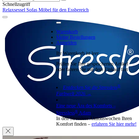
Schnellzugriff
Relaxsessel
Sofas
Möbel für den Essbereich
Warenkorb
Meine Bestellungen
Anmelden
Ihr Warenkorb ist leer
Prüfen Sie Ihre gespeicherten Artikel
oder fahren Sie mit dem Einkauf fort
®
Entdecken Sie die Stressless
Farbwelt 2026 →
Eine neue Ära des Komforts –
®
Stressless
Adam
In den Stressless Aktionswochen Ihren
Komfort finden –
erfahren Sie hier mehr!