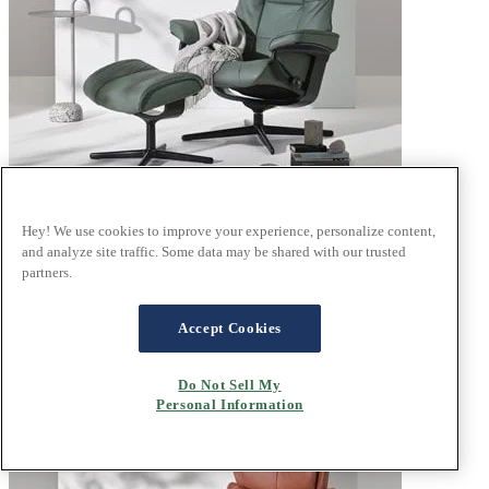
Hey! We use cookies to improve your experience, personalize content,
and analyze site traffic. Some data may be shared with our trusted
®
Stressless
Mayfair
partners.
Paloma Sage Green
Accept Cookies
Do Not Sell My
Personal Information