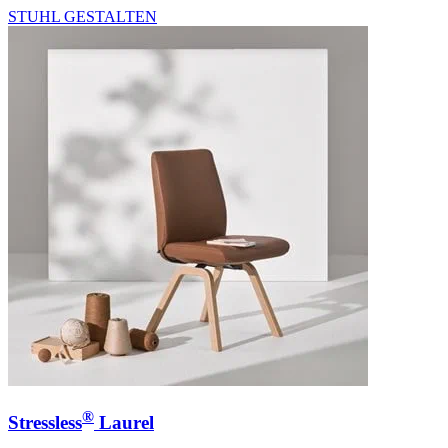
STUHL GESTALTEN
®
Stressless
Laurel