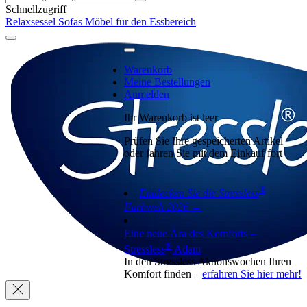
Schnellzugriff
Relaxsessel
Sofas
Möbel für den Essbereich
Warenkorb
Meine Bestellungen
Anmelden
Ihr Warenkorb ist leer
Prüfen Sie Ihre gespeicherten Artikel
oder fahren Sie mit dem Einkauf fort
®
Entdecken Sie die Stressless
Farbwelt 2026 →
Eine neue Ära des Komforts –
®
Stressless
Adam
In den Stressless Aktionswochen Ihren
Komfort finden –
erfahren Sie hier mehr!