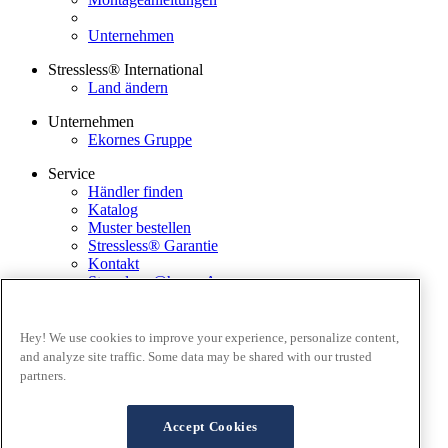
Unternehmen
Stressless® International
Land ändern
Unternehmen
Ekornes Gruppe
Service
Händler finden
Katalog
Muster bestellen
Stressless® Garantie
Kontakt
Stressless @home App
Ausstellungsstücke
EkornesMediaPortal
Hey! We use cookies to improve your experience, personalize content,
and analyze site traffic. Some data may be shared with our trusted
Geschäftsbedingungen
partners.
Datenschutz
Cookies
FAQ Lieferung and Rücksendungen
Accept Cookies
Verkaufsbedingungen