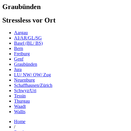
Graubünden
Stressless vor Ort
Aargau
AI/AR/GL/SG
Basel (BL/ BS)
Bern
Freiburg
Genf
Graubünden
Jura
LU/ NW/ OW/ Zug
Neuenburg
Schaffhausen/Zürich
Schwyz/Uri
Tessin
Thurgau
Waadt
Wallis
Home
/