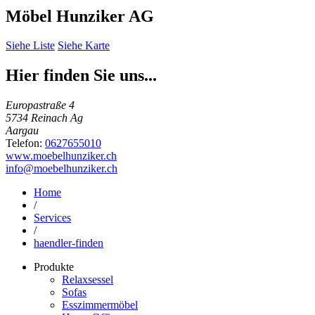
Möbel Hunziker AG
Siehe Liste
Siehe Karte
Hier finden Sie uns...
Europastraße 4
5734 Reinach Ag
Aargau
Telefon:
0627655010
www.moebelhunziker.ch
info@moebelhunziker.ch
Home
/
Services
/
haendler-finden
Produkte
Relaxsessel
Sofas
Esszimmermöbel