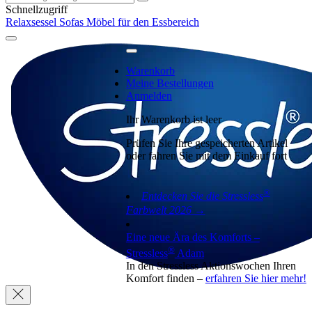
Schnellzugriff
Relaxsessel
Sofas
Möbel für den Essbereich
Warenkorb
Meine Bestellungen
Anmelden
Ihr Warenkorb ist leer
Prüfen Sie Ihre gespeicherten Artikel
oder fahren Sie mit dem Einkauf fort
®
Entdecken Sie die Stressless
Farbwelt 2026 →
Eine neue Ära des Komforts –
®
Stressless
Adam
In den Stressless Aktionswochen Ihren
Komfort finden –
erfahren Sie hier mehr!