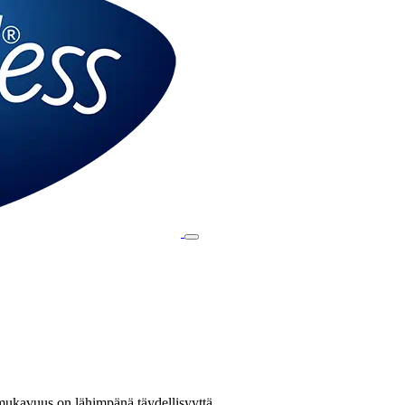
mukavuus on lähimpänä täydellisyyttä.