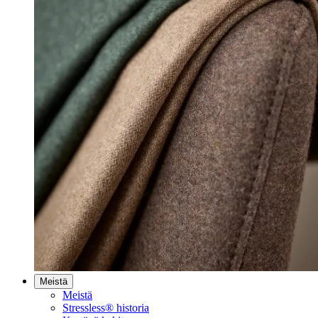
Meistä
Meistä
Stressless® historia