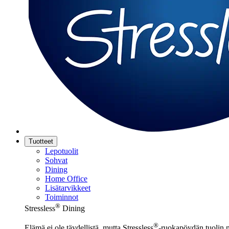
Tuotteet
Lepotuolit
Sohvat
Dining
Home Office
Lisätarvikkeet
Toiminnot
®
Stressless
Dining
®
Elämä ei ole täydellistä, mutta Stressless
-ruokapöydän tuolin 