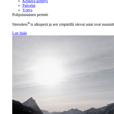
Kestävä kehitys
Palvelut
Yritys
Pohjoismainen perintö
®
Stressless
:n alkuperä ja sen ympärillä olevat asiat ovat suunn
Lue lisää